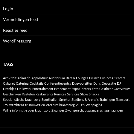
Login
Vermeldingen feed
Reacties feed
WordPress.org
TAGS
Activiteit
Animatie
Apparatuur
Auditorium
Bars & Lounges
Brunch
Business Centers
Cabaret
Catering
Cocktails
Conferentiecentra
Dagvoorzitter
Dans
Decoratie
DJ
Drankjes
Drukwerk
Entertainment
Evenement
Expo Centers
Foto
Gastheer
Gastvrouw
Geschenken
Kastelen
Restaurants
Ruimtes
Services
Show
Snacks
Specialistische kraamzorg
Sporthallen
Spreker
Stadions & Arena's
Trainingen
Transport
Trouwambtenaar
Trouwzalen
Vacature kraamzorg
Villa's
Webpagina
Wil je informatie over kraamzorg
Zwanger
Zwangerschap
zwangerschapsmaanden