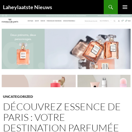
Ga
Zoeken
Laheylaatste Nieuws
naar
PRIMAI
de
MENU
inhoud
UNCATEGORIZED
DÉCOUVREZ ESSENCE DE
PARIS : VOTRE
DESTINATION PARFUMÉE