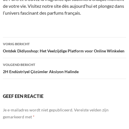
de votre vie. Visitez notre site dès aujourd’hui et plongez dans
l’univers fascinant des parfums français.
Bericht
VORIG BERICHT
navigatie
Ontdek Didiyoshop: Het Veelzijdige Platform voor Online Winkelen
VOLGEND BERICHT
2H Endüstriyel Çözümler Aksiyon Halinde
GEEF EEN REACTIE
Je e-mailadres wordt niet gepubliceerd.
Vereiste velden zijn
gemarkeerd met
*