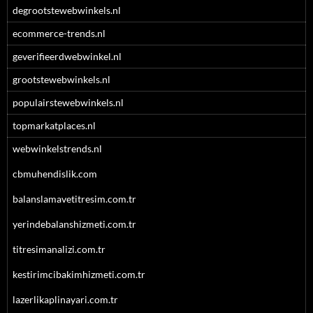
degrootstewebwinkels.nl
ecommerce-trends.nl
geverifieerdwebwinkel.nl
grootstewebwinkels.nl
populairstewebwinkels.nl
topmarkatplaces.nl
webwinkelstrends.nl
cbmuhendislik.com
balanslamavetitresim.com.tr
yerindebalanshizmeti.com.tr
titresimanalizi.com.tr
kestirimcibakimhizmeti.com.tr
lazerlikaplinayari.com.tr