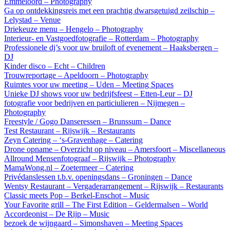
Emmeloord – Photography
Ga op ontdekkingsreis met een prachtig dwarsgetuigd zeilschip –
Lelystad – Venue
Driekeuze menu – Hengelo – Photography
Interieur- en Vastgoedfotografie – Rotterdam – Photography
Professionele dj’s voor uw bruiloft of evenement – Haaksbergen –
DJ
Kinder disco – Echt – Children
Trouwreportage – Apeldoorn – Photography
Ruimtes voor uw meeting – Uden – Meeting Spaces
Unieke DJ shows voor uw bedrijfsfeest – Etten-Leur – DJ
fotografie voor bedrijven en particiulieren – Nijmegen –
Photography
Freestyle / Gogo Danseressen – Brunssum – Dance
Test Restaurant – Rijswijk – Restaurants
Zeyn Catering – ‘s-Gravenhage – Catering
Drone opname – Overzicht op niveau – Amersfoort – Miscellaneous
Allround Mensenfotograaf – Rijswijk – Photography
MamaWong.nl – Zoetermeer – Catering
Privédanslessen t.b.v. openingsdans – Groningen – Dance
Wentsy Restaurant – Vergaderarrangement – Rijswijk – Restaurants
Classic meets Pop – Berkel-Enschot – Music
Your Favorite grill – The First Edition – Geldermalsen – World
Accordeonist – De Rijp – Music
bezoek de wijngaard – Simonshaven – Meeting Spaces