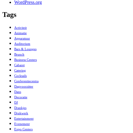
WordPress.org
Tags
Activiteit
Animatie
Apparatuur
Auditorium
Bars & Lounges
Brunch
Business Centers
Cabaret
Catering
Cocktails
Conferentiecentra
Dagvoorzitter
Dans
Decoratie
DJ
Drankjes
Drukwerk
Entertainment
Evenement
Expo Centers