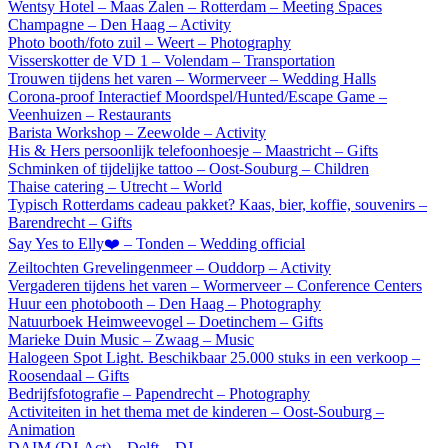
Wentsy Hotel – Maas Zalen – Rotterdam – Meeting Spaces
Champagne – Den Haag – Activity
Photo booth/foto zuil – Weert – Photography
Visserskotter de VD 1 – Volendam – Transportation
Trouwen tijdens het varen – Wormerveer – Wedding Halls
Corona-proof Interactief Moordspel/Hunted/Escape Game –
Veenhuizen – Restaurants
Barista Workshop – Zeewolde – Activity
His & Hers persoonlijk telefoonhoesje – Maastricht – Gifts
Schminken of tijdelijke tattoo – Oost-Souburg – Children
Thaise catering – Utrecht – World
Typisch Rotterdams cadeau pakket? Kaas, bier, koffie, souvenirs –
Barendrecht – Gifts
Say Yes to Elly❤️ – Tonden – Wedding official
Zeiltochten Grevelingenmeer – Ouddorp – Activity
Vergaderen tijdens het varen – Wormerveer – Conference Centers
Huur een photobooth – Den Haag – Photography
Natuurboek Heimweevogel – Doetinchem – Gifts
Marieke Duin Music – Zwaag – Music
Halogeen Spot Light. Beschikbaar 25.000 stuks in een verkoop –
Roosendaal – Gifts
Bedrijfsfotografie – Papendrecht – Photography
Activiteiten in het thema met de kinderen – Oost-Souburg –
Animation
DAIM (DJ-Act) – Delft – DJ