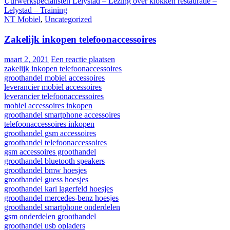
Uurwerkspecialisten Lelystad – Lezing over klokken restauratie –
Lelystad – Training
NT Mobiel
,
Uncategorized
Zakelijk inkopen telefoonaccessoires
maart 2, 2021
Een reactie plaatsen
zakelijk inkopen telefoonaccessoires
groothandel mobiel accessoires
leverancier mobiel accessoires
leverancier telefoonaccessoires
mobiel accessoires inkopen
groothandel smartphone accessoires
telefoonaccessoires inkopen
groothandel gsm accessoires
groothandel telefoonaccessoires
gsm accessoires groothandel
groothandel bluetooth speakers
groothandel bmw hoesjes
groothandel guess hoesjes
groothandel karl lagerfeld hoesjes
groothandel mercedes-benz hoesjes
groothandel smartphone onderdelen
gsm onderdelen groothandel
groothandel usb opladers