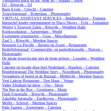
Themafeest Back tot the ’80&’90 – Nuland – Show
DJ – Rijswijk – DJ
Baris Event – Utrecht – Catering
Trouwfotograaf – Rotterdam – Photography
VIRTUAL ASSISTANT SERVICES – Biddinghuizen – Training
Interactief kinder entertainment en Disco Shows – Echt – Animation
Wentsy’s Trouwen Zalen – Rijswijk – Wedding Halls
Kookworkshop – Amsterdam – World
Evenement organiseren – Grou – Miscellaneous
Zaal 5 – Rijswijk – Meeting Spaces
Brasserie La Pucelle – Bergen op Zoom – Restaurants
Bedrijfsfotograaf | Commerciële- en portretfotografie – Duiven –
Photography
De ideale trouwlocatie met de beste prijzen – Leusden – Wedding
Halls
Catering op locatie door heel Nederland – Haarlem – Catering
Bruidsfotograaf The Wedding Story – Noordhoek – Photography
Vergaderen of borrel in de Barzaal – Mijdrecht – Meeting Spaces
Yeni Lalezar Restaurant – Den Haag – Venue
Vader Abraham lal show – Oss – Show
The Bee in the Box – Groningen – Music
Flash Fotografie – Rijswijk – Photography
Zakelijke fotografie – Eindhoven – Photography
Merlet – Schoorl – Meeting Spaces
Patis Taarten – Zoetermeer – Catering