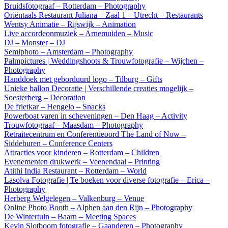
Bruidsfotograaf – Rotterdam – Photography
Oriëntaals Restaurant Juliana – Zaal 1 – Utrecht – Restaurants
Wentsy Animatie – Rijswijk – Animation
Live accordeonmuziek – Arnemuiden – Music
DJ – Monster – DJ
Semiphoto – Amsterdam – Photography
Palmpictures | Weddingshoots & Trouwfotografie – Wijchen –
Photography
Handdoek met geborduurd logo – Tilburg – Gifts
Unieke ballon Decoratie | Verschillende creaties mogelijk –
Soesterberg – Decoration
De frietkar – Hengelo – Snacks
Powerboat varen in scheveningen – Den Haag – Activity
Trouwfotograaf – Maasdam – Photography
Retraitecentrum en Conferentieoord The Land of Now –
Siddeburen – Conference Centers
Attracties voor kinderen – Rotterdam – Children
Evenementen drukwerk – Veenendaal – Printing
Atithi India Restaurant – Rotterdam – World
Lasolva Fotografie | Te boeken voor diverse fotografie – Erica –
Photography
Herberg Welgelegen – Valkenburg – Venue
Online Photo Booth – Alphen aan den Rijn – Photography
De Wintertuin – Baarn – Meeting Spaces
Kevin Slotboom fotografie – Gaanderen – Photography