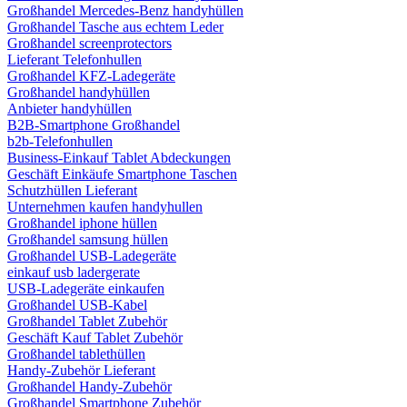
Großhandel Mercedes-Benz handyhüllen
Großhandel Tasche aus echtem Leder
Großhandel screenprotectors
Lieferant Telefonhullen
Großhandel KFZ-Ladegeräte
Großhandel handyhüllen
Anbieter handyhüllen
B2B-Smartphone Großhandel
b2b-Telefonhullen
Business-Einkauf Tablet Abdeckungen
Geschäft Einkäufe Smartphone Taschen
Schutzhüllen Lieferant
Unternehmen kaufen handyhullen
Großhandel iphone hüllen
Großhandel samsung hüllen
Großhandel USB-Ladegeräte
einkauf usb ladergerate
USB-Ladegeräte einkaufen
Großhandel USB-Kabel
Großhandel Tablet Zubehör
Geschäft Kauf Tablet Zubehör
Großhandel tablethüllen
Handy-Zubehör Lieferant
Großhandel Handy-Zubehör
Großhandel Smartphone Zubehör