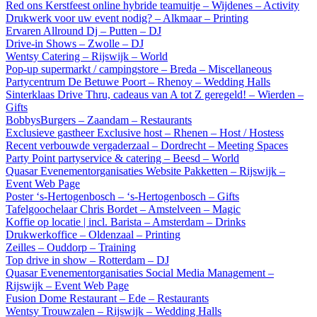
Red ons Kerstfeest online hybride teamuitje – Wijdenes – Activity
Drukwerk voor uw event nodig? – Alkmaar – Printing
Ervaren Allround Dj – Putten – DJ
Drive-in Shows – Zwolle – DJ
Wentsy Catering – Rijswijk – World
Pop-up supermarkt / campingstore – Breda – Miscellaneous
Partycentrum De Betuwe Poort – Rhenoy – Wedding Halls
Sinterklaas Drive Thru, cadeaus van A tot Z geregeld! – Wierden –
Gifts
BobbysBurgers – Zaandam – Restaurants
Exclusieve gastheer Exclusive host – Rhenen – Host / Hostess
Recent verbouwde vergaderzaal – Dordrecht – Meeting Spaces
Party Point partyservice & catering – Beesd – World
Quasar Evenementorganisaties Website Pakketten – Rijswijk –
Event Web Page
Poster ‘s-Hertogenbosch – ‘s-Hertogenbosch – Gifts
Tafelgoochelaar Chris Bordet – Amstelveen – Magic
Koffie op locatie | incl. Barista – Amsterdam – Drinks
Drukwerkoffice – Oldenzaal – Printing
Zeilles – Ouddorp – Training
Top drive in show – Rotterdam – DJ
Quasar Evenementorganisaties Social Media Management –
Rijswijk – Event Web Page
Fusion Dome Restaurant – Ede – Restaurants
Wentsy Trouwzalen – Rijswijk – Wedding Halls