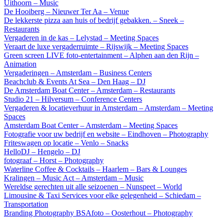
Uithoorn – Music
De Hooiberg – Nieuwer Ter Aa – Venue
De lekkerste pizza aan huis of bedrijf gebakken. – Sneek –
Restaurants
Vergaderen in de kas – Lelystad – Meeting Spaces
Veraart de luxe vergaderruimte – Rijswijk – Meeting Spaces
Green screen LIVE foto-entertainment – Alphen aan den Rijn –
Animation
Vergaderingen – Amsterdam – Business Centers
Beachclub & Events At Sea – Den Haag – DJ
De Amsterdam Boat Center – Amsterdam – Restaurants
Studio 21 – Hilversum – Conference Centers
Vergaderen & locatieverhuur in Amsterdam – Amsterdam – Meeting
Spaces
Amsterdam Boat Center – Amsterdam – Meeting Spaces
Fotografie voor uw bedrijf en website – Eindhoven – Photography
Friteswagen op locatie – Venlo – Snacks
HelloDJ – Hengelo – DJ
fotograaf – Horst – Photography
Waterline Coffee & Cocktails – Haarlem – Bars & Lounges
Kralingen – Music Act – Amsterdam – Music
Wereldse gerechten uit alle seizoenen – Nunspeet – World
Limousine & Taxi Services voor elke gelegenheid – Schiedam –
Transportation
Branding Photography BSAfoto – Oosterhout – Photography