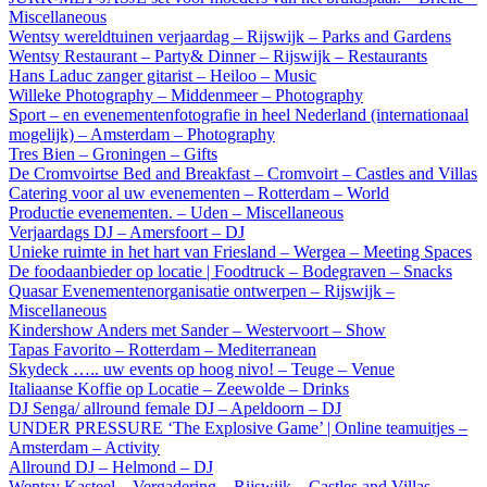
Miscellaneous
Wentsy wereldtuinen verjaardag – Rijswijk – Parks and Gardens
Wentsy Restaurant – Party& Dinner – Rijswijk – Restaurants
Hans Laduc zanger gitarist – Heiloo – Music
Willeke Photography – Middenmeer – Photography
Sport – en evenementenfotografie in heel Nederland (internationaal
mogelijk) – Amsterdam – Photography
Tres Bien – Groningen – Gifts
De Cromvoirtse Bed and Breakfast – Cromvoirt – Castles and Villas
Catering voor al uw evenementen – Rotterdam – World
Productie evenementen. – Uden – Miscellaneous
Verjaardags DJ – Amersfoort – DJ
Unieke ruimte in het hart van Friesland – Wergea – Meeting Spaces
De foodaanbieder op locatie | Foodtruck – Bodegraven – Snacks
Quasar Evenementenorganisatie ontwerpen – Rijswijk –
Miscellaneous
Kindershow Anders met Sander – Westervoort – Show
Tapas Favorito – Rotterdam – Mediterranean
Skydeck ….. uw events op hoog nivo! – Teuge – Venue
Italiaanse Koffie op Locatie – Zeewolde – Drinks
DJ Senga/ allround female DJ – Apeldoorn – DJ
UNDER PRESSURE ‘The Explosive Game’ | Online teamuitjes –
Amsterdam – Activity
Allround DJ – Helmond – DJ
Wentsy Kasteel – Vergadering – Rijswijk – Castles and Villas