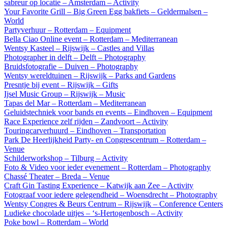
sabreur op locatie – Amsterdam – Activity
Your Favorite Grill – Big Green Egg bakfiets – Geldermalsen –
World
Partyverhuur – Rotterdam – Equipment
Bella Ciao Online event – Rotterdam – Mediterranean
Wentsy Kasteel – Rijswijk – Castles and Villas
Photographer in delft – Delft – Photography
Bruidsfotografie – Duiven – Photography
Wentsy wereldtuinen – Rijswijk – Parks and Gardens
Presntje bij event – Rijswijk – Gifts
Ijsel Music Group – Rijswijk – Music
Tapas del Mar – Rotterdam – Mediterranean
Geluidstechniek voor bands en events – Eindhoven – Equipment
Race Experience zelf rijden – Zandvoort – Activity
Touringcarverhuurd – Eindhoven – Transportation
Park De Heerlijkheid Party- en Congrescentrum – Rotterdam –
Venue
Schilderworkshop – Tilburg – Activity
Foto & Video voor ieder evenement – Rotterdam – Photography
Chassé Theater – Breda – Venue
Craft Gin Tasting Experience – Katwijk aan Zee – Activity
Fotograaf voor iedere gelegendheid – Woensdrecht – Photography
Wentsy Congres & Beurs Centrum – Rijswijk – Conference Centers
Ludieke chocolade uitjes – ‘s-Hertogenbosch – Activity
Poke bowl – Rotterdam – World