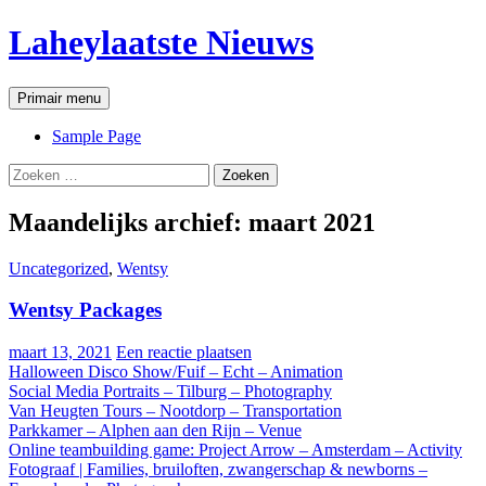
Ga
Laheylaatste Nieuws
naar
de
inhoud
Zoeken
Primair menu
Sample Page
Zoeken
naar:
Maandelijks archief: maart 2021
Uncategorized
,
Wentsy
Wentsy Packages
maart 13, 2021
Een reactie plaatsen
Halloween Disco Show/Fuif – Echt – Animation
Social Media Portraits – Tilburg – Photography
Van Heugten Tours – Nootdorp – Transportation
Parkkamer – Alphen aan den Rijn – Venue
Online teambuilding game: Project Arrow – Amsterdam – Activity
Fotograaf | Families, bruiloften, zwangerschap & newborns –