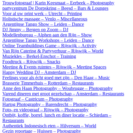
Trouwfotograaf | Karin Keesmaat – Eerbeek – Photography
partycentrum De Dorpskring – Beesd – Bars & Lounges
Voor al uw print werk – Utrecht – Printing
Holistische massage – Venlo – Miscellaneous
Argentijnse Tango Show – Leiden – Dance
DJ Jimmy – Bergen op Zoom – DJ
Modellenbureau – Alphen aan den Rijn – Show
Argentijnse Tango Workshops – Leiden – Dance
Online Teambuildings Game – Rijswijk – Activity
Van Rijn Catering & Partyverhuur – Rijswijk – World
Muziekles – Berkel-Enschot – Training
Foodtruck – Rijswijk – Snacks
Meeting & Events ruimtes – Rijswijk – Meeting Spaces
Happy Wedding DJ – Amsterdam – DJ
Feelings voor als écht goed met zijn – Den Haag – Music
Brasserie Timmerhuis – Rotterdam – Restaurants
Anne den Haan Photography – Woubrugge – Photography
Varend dineren met groot gezelschap – Amsterdam – Restaurants
Fotograaf – Castricum – Photography
Hartog Photography – Barendrecht – Photography
Foto- en videograaf – Rijswijk – Photography
Ontbijt, koffie, borrel, lunch en diner locatie – Schiedam –
Restaurants
Authentiek Indonesisch eten – Hilversum – World
Gezin reportage – Huissen – Photography