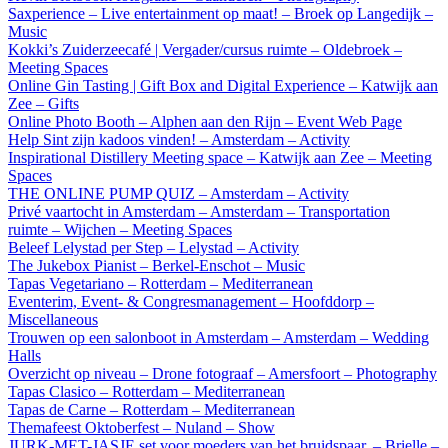
Saxperience – Live entertainment op maat! – Broek op Langedijk –
Music
Kokki’s Zuiderzeecafé | Vergader/cursus ruimte – Oldebroek –
Meeting Spaces
Online Gin Tasting | Gift Box and Digital Experience – Katwijk aan
Zee – Gifts
Online Photo Booth – Alphen aan den Rijn – Event Web Page
Help Sint zijn kadoos vinden! – Amsterdam – Activity
Inspirational Distillery Meeting space – Katwijk aan Zee – Meeting
Spaces
THE ONLINE PUMP QUIZ – Amsterdam – Activity
Privé vaartocht in Amsterdam – Amsterdam – Transportation
ruimte – Wijchen – Meeting Spaces
Beleef Lelystad per Step – Lelystad – Activity
The Jukebox Pianist – Berkel-Enschot – Music
Tapas Vegetariano – Rotterdam – Mediterranean
Eventerim, Event- & Congresmanagement – Hoofddorp –
Miscellaneous
Trouwen op een salonboot in Amsterdam – Amsterdam – Wedding
Halls
Overzicht op niveau – Drone fotograaf – Amersfoort – Photography
Tapas Clasico – Rotterdam – Mediterranean
Tapas de Carne – Rotterdam – Mediterranean
Themafeest Oktoberfest – Nuland – Show
JURK-MET-JASJE set voor moeders van het bruidspaar. – Brielle –