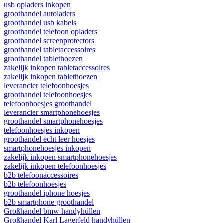
usb opladers inkopen
groothandel autoladers
groothandel usb kabels
groothandel telefoon opladers
groothandel screenprotectors
groothandel tabletaccessoires
groothandel tablethoezen
zakelijk inkopen tabletaccessoires
zakelijk inkopen tablethoezen
leverancier telefoonhoesjes
groothandel telefoonhoesjes
telefoonhoesjes groothandel
leverancier smartphonehoesjes
groothandel smartphonehoesjes
telefoonhoesjes inkopen
groothandel echt leer hoesjes
smartphonehoesjes inkopen
zakelijk inkopen smartphonehoesjes
zakelijk inkopen telefoonhoesjes
b2b telefoonaccessoires
b2b telefoonhoesjes
groothandel iphone hoesjes
b2b smartphone groothandel
Großhandel bmw handyhüllen
Großhandel Karl Lagerfeld handyhüllen