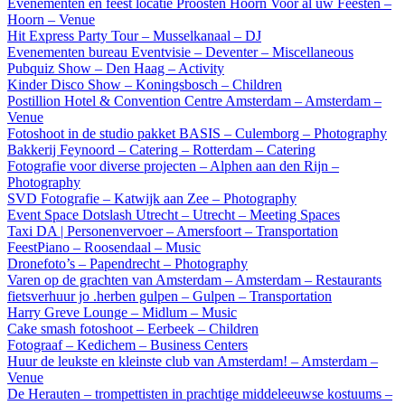
Evenementen en feest locatie Proosten Hoorn Voor al uw Feesten –
Hoorn – Venue
Hit Express Party Tour – Musselkanaal – DJ
Evenementen bureau Eventvisie – Deventer – Miscellaneous
Pubquiz Show – Den Haag – Activity
Kinder Disco Show – Koningsbosch – Children
Postillion Hotel & Convention Centre Amsterdam – Amsterdam –
Venue
Fotoshoot in de studio pakket BASIS – Culemborg – Photography
Bakkerij Feynoord – Catering – Rotterdam – Catering
Fotografie voor diverse projecten – Alphen aan den Rijn –
Photography
SVD Fotografie – Katwijk aan Zee – Photography
Event Space Dotslash Utrecht – Utrecht – Meeting Spaces
Taxi DA | Personenvervoer – Amersfoort – Transportation
FeestPiano – Roosendaal – Music
Dronefoto’s – Papendrecht – Photography
Varen op de grachten van Amsterdam – Amsterdam – Restaurants
fietsverhuur jo .herben gulpen – Gulpen – Transportation
Harry Greve Lounge – Midlum – Music
Cake smash fotoshoot – Eerbeek – Children
Fotograaf – Kedichem – Business Centers
Huur de leukste en kleinste club van Amsterdam! – Amsterdam –
Venue
De Herauten – trompettisten in prachtige middeleeuwse kostuums –