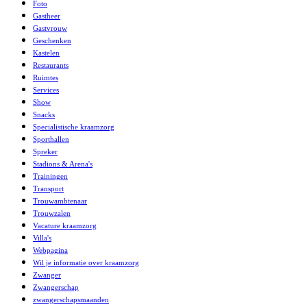
Foto
Gastheer
Gastvrouw
Geschenken
Kastelen
Restaurants
Ruimtes
Services
Show
Snacks
Specialistische kraamzorg
Sporthallen
Spreker
Stadions & Arena's
Trainingen
Transport
Trouwambtenaar
Trouwzalen
Vacature kraamzorg
Villa's
Webpagina
Wil je informatie over kraamzorg
Zwanger
Zwangerschap
zwangerschapsmaanden