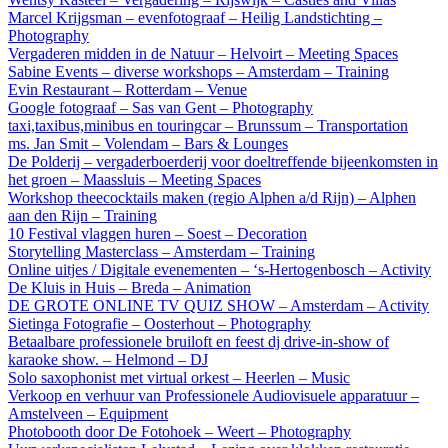
Marcel Krijgsman – evenfotograaf – Heilig Landstichting –
Photography
Vergaderen midden in de Natuur – Helvoirt – Meeting Spaces
Sabine Events – diverse workshops – Amsterdam – Training
Evin Restaurant – Rotterdam – Venue
Google fotograaf – Sas van Gent – Photography
taxi,taxibus,minibus en touringcar – Brunssum – Transportation
ms. Jan Smit – Volendam – Bars & Lounges
De Polderij – vergaderboerderij voor doeltreffende bijeenkomsten in
het groen – Maassluis – Meeting Spaces
Workshop theecocktails maken (regio Alphen a/d Rijn) – Alphen
aan den Rijn – Training
10 Festival vlaggen huren – Soest – Decoration
Storytelling Masterclass – Amsterdam – Training
Online uitjes / Digitale evenementen – ‘s-Hertogenbosch – Activity
De Kluis in Huis – Breda – Animation
DE GROTE ONLINE TV QUIZ SHOW – Amsterdam – Activity
Sietinga Fotografie – Oosterhout – Photography
Betaalbare professionele bruiloft en feest dj drive-in-show of
karaoke show. – Helmond – DJ
Solo saxophonist met virtual orkest – Heerlen – Music
Verkoop en verhuur van Professionele Audiovisuele apparatuur –
Amstelveen – Equipment
Photobooth door De Fotohoek – Weert – Photography