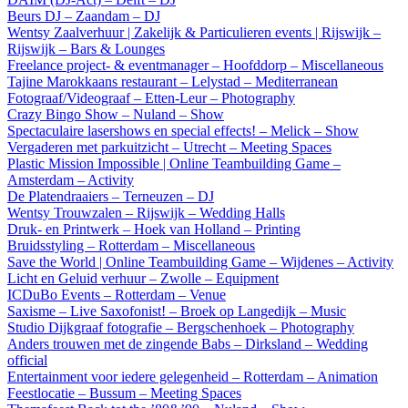
Beurs DJ – Zaandam – DJ
Wentsy Zaalverhuur | Zakelijk & Particulieren events | Rijswijk –
Rijswijk – Bars & Lounges
Freelance project- & eventmanager – Hoofddorp – Miscellaneous
Tajine Marokkaans restaurant – Lelystad – Mediterranean
Fotograaf/Videograaf – Etten-Leur – Photography
Crazy Bingo Show – Nuland – Show
Spectaculaire lasershows en special effects! – Melick – Show
Vergaderen met parkuitzicht – Utrecht – Meeting Spaces
Plastic Mission Impossible | Online Teambuilding Game –
Amsterdam – Activity
De Platendraaiers – Terneuzen – DJ
Wentsy Trouwzalen – Rijswijk – Wedding Halls
Druk- en Printwerk – Hoek van Holland – Printing
Bruidsstyling – Rotterdam – Miscellaneous
Save the World | Online Teambuilding Game – Wijdenes – Activity
Licht en Geluid verhuur – Zwolle – Equipment
ICDuBo Events – Rotterdam – Venue
Saxisme – Live Saxofonist! – Broek op Langedijk – Music
Studio Dijkgraaf fotografie – Bergschenhoek – Photography
Anders trouwen met de zingende Babs – Dirksland – Wedding
official
Entertainment voor iedere gelegenheid – Rotterdam – Animation
Feestlocatie – Bussum – Meeting Spaces