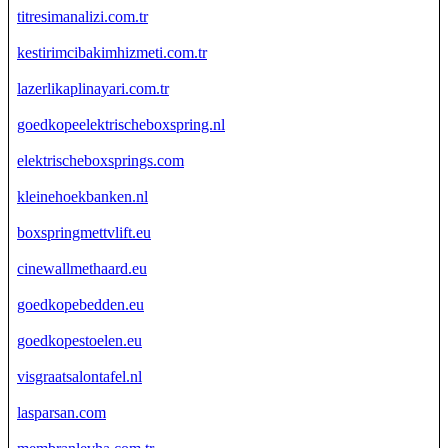
titresimanalizi.com.tr
kestirimcibakimhizmeti.com.tr
lazerlikaplinayari.com.tr
goedkopeelektrischeboxspring.nl
elektrischeboxsprings.com
kleinehoekbanken.nl
boxspringmettvlift.eu
cinewallmethaard.eu
goedkopebedden.eu
goedkopestoelen.eu
visgraatsalontafel.nl
lasparsan.com