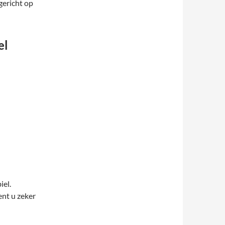
gericht op
el
iel.
bent u zeker