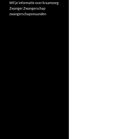
Wil je informatie over kraamzorg
Zwanger
Zwangerschap
zwangerschapsmaanden