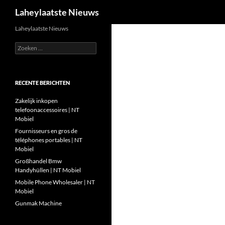
Zoeken
Laheylaatste Nieuws
Ga
Laheylaatste Nieuws
naar
Zoeken
de
naar:
inhoud
RECENTE BERICHTEN
Zakelijk inkopen
telefoonaccessoires | NT
Mobiel
Fournisseurs en gros de
téléphones portables | NT
Mobiel
Großhandel Bmw
Handyhüllen | NT Mobiel
Mobile Phone Wholesaler | NT
Mobiel
Gunmak Machine