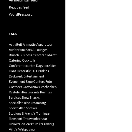
Vermeldingen feed
Reacties feed
WordPress.org
TAGS
Activiteit
Animatie
Apparatuur
Auditorium
Bars & Lounges
Brunch
Business Centers
Cabaret
Catering
Cocktails
Conferentiecentra
Dagvoorzitter
Dans
Decoratie
DJ
Drankjes
Drukwerk
Entertainment
Evenement
Expo Centers
Foto
Gastheer
Gastvrouw
Geschenken
Kastelen
Restaurants
Ruimtes
Services
Show
Snacks
Specialistische kraamzorg
Sporthallen
Spreker
Stadions & Arena's
Trainingen
Transport
Trouwambtenaar
Trouwzalen
Vacature kraamzorg
Villa's
Webpagina