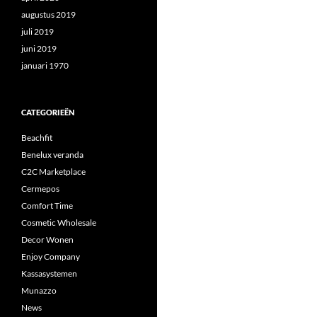
augustus 2019
juli 2019
juni 2019
januari 1970
CATEGORIEËN
Beachfit
Benelux veranda
C2C Marketplace
Cermepos
Comfort Time
Cosmetic Wholesale
Decor Wonen
Enjoy Company
Kassasystemen
Munazzo
News