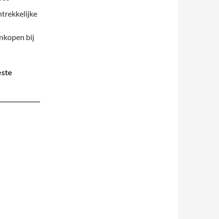
ntrekkelijke
inkopen bij
este