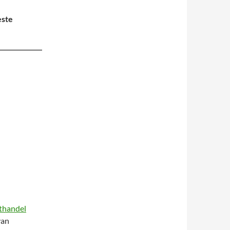
este
thandel
van