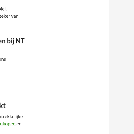
iel.
 zeker van
en bij NT
ons
kt
ntrekkelijke
 inkopen
en