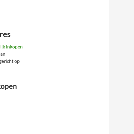
res
lijk inkopen
van
gericht op
kopen