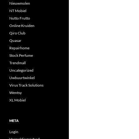
Nieuwmolen
NT Mobiel
Nutto Frutto
Online Kruiden
Qiro Club
Quasar
Repairhome
Stock Perfume
Trendmall
Uncategorized
Uwbuurtwinkel
Virus Track Solutions
Wentsy
XL Mobiel
META
Login