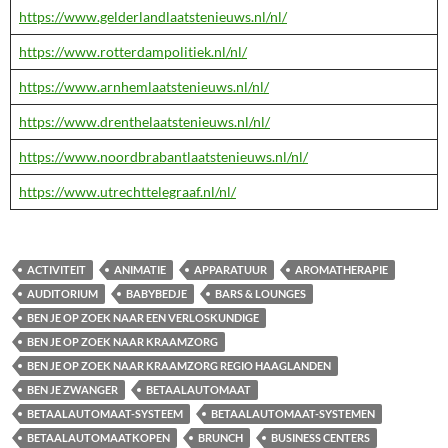
https://www.gelderlandlaatstenieuws.nl/nl/
https://www.rotterdampolitiek.nl/nl/
https://www.arnhemlaatstenieuws.nl/nl/
https://www.drenthelaatstenieuws.nl/nl/
https://www.noordbrabantlaatstenieuws.nl/nl/
https://www.utrechttelegraaf.nl/nl/
ACTIVITEIT
ANIMATIE
APPARATUUR
AROMATHERAPIE
AUDITORIUM
BABYBEDJE
BARS & LOUNGES
BEN JE OP ZOEK NAAR EEN VERLOSKUNDIGE
BEN JE OP ZOEK NAAR KRAAMZORG
BEN JE OP ZOEK NAAR KRAAMZORG REGIO HAAGLANDEN
BEN JE ZWANGER
BETAALAUTOMAAT
BETAALAUTOMAAT-SYSTEEM
BETAALAUTOMAAT-SYSTEMEN
BETAALAUTOMAATKOPEN
BRUNCH
BUSINESS CENTERS