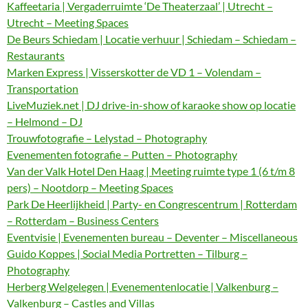
Kaffeetaria | Vergaderruimte ‘De Theaterzaal’ | Utrecht –
Utrecht – Meeting Spaces
De Beurs Schiedam | Locatie verhuur | Schiedam – Schiedam –
Restaurants
Marken Express | Visserskotter de VD 1 – Volendam –
Transportation
LiveMuziek.net | DJ drive-in-show of karaoke show op locatie
– Helmond – DJ
Trouwfotografie – Lelystad – Photography
Evenementen fotografie – Putten – Photography
Van der Valk Hotel Den Haag | Meeting ruimte type 1 (6 t/m 8
pers) – Nootdorp – Meeting Spaces
Park De Heerlijkheid | Party- en Congrescentrum | Rotterdam
– Rotterdam – Business Centers
Eventvisie | Evenementen bureau – Deventer – Miscellaneous
Guido Koppes | Social Media Portretten – Tilburg –
Photography
Herberg Welgelegen | Evenementenlocatie | Valkenburg –
Valkenburg – Castles and Villas