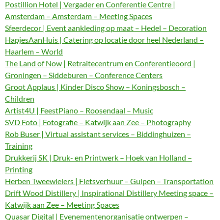
Postillion Hotel | Vergader en Conferentie Centre |
Amsterdam – Amsterdam – Meeting Spaces
Sfeerdecor | Event aankleding op maat – Hedel – Decoration
HapjesAanHuis | Catering op locatie door heel Nederland –
Haarlem – World
The Land of Now | Retraitecentrum en Conferentieoord |
Groningen – Siddeburen – Conference Centers
Groot Applaus | Kinder Disco Show – Koningsbosch –
Children
Artist4U | FeestPiano – Roosendaal – Music
SVD Foto | Fotografie – Katwijk aan Zee – Photography
Rob Buser | Virtual assistant services – Biddinghuizen –
Training
Drukkerij SK | Druk- en Printwerk – Hoek van Holland –
Printing
Herben Tweewielers | Fietsverhuur – Gulpen – Transportation
Drift Wood Distillery | Inspirational Distillery Meeting space –
Katwijk aan Zee – Meeting Spaces
Quasar Digital | Evenementenorganisatie ontwerpen –