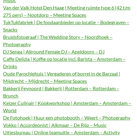
Music
Van der Valk Hotel Den Haag | Meeting ruimte type 6 (42 t/m
275 pers) – Nootdorp – Meeting Spaces
TukTukfabriek | De foodaanbieder op locatie – Bodegraven –
Snacks
Bruidsfotograaf | The Wedding Story – Noordhoek –
Photography
DJ Senga | Allround Female DJ – Apeldoorn – DJ
Caffe Delizia | Koffie op locatie incl. Barista – Amsterdam –
Drinks
Oude Parochiehuis | Vergaderen of borrel in de Barzaal |
Mijdrecht – Mijdrecht – Meeting Spaces
Bakkerij Feynoord | Bakkerij | Rotterdam – Rotterdam –
Brunch
Keizer Culinair | Kookworkshop | Amsterdam – Amsterdam –
World
De Fotohoek | Huur een photobooth – Weert – Photography
Vokko | Accordeonist | Alkmaar – De Rijp – Music
Uitjesbureau | Online teamuitje – Amsterdam – Activity