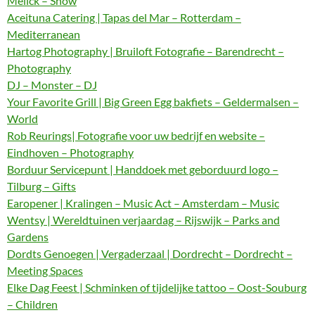
Melick – Show
Aceituna Catering | Tapas del Mar – Rotterdam –
Mediterranean
Hartog Photography | Bruiloft Fotografie – Barendrecht –
Photography
DJ – Monster – DJ
Your Favorite Grill | Big Green Egg bakfiets – Geldermalsen –
World
Rob Reurings| Fotografie voor uw bedrijf en website –
Eindhoven – Photography
Borduur Servicepunt | Handdoek met geborduurd logo –
Tilburg – Gifts
Earopener | Kralingen – Music Act – Amsterdam – Music
Wentsy | Wereldtuinen verjaardag – Rijswijk – Parks and
Gardens
Dordts Genoegen | Vergaderzaal | Dordrecht – Dordrecht –
Meeting Spaces
Elke Dag Feest | Schminken of tijdelijke tattoo – Oost-Souburg
– Children