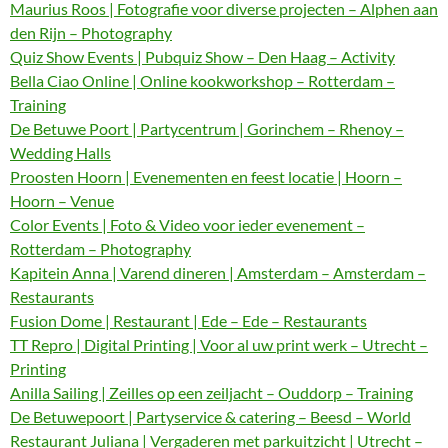
Maurius Roos | Fotografie voor diverse projecten – Alphen aan
den Rijn – Photography
Quiz Show Events | Pubquiz Show – Den Haag – Activity
Bella Ciao Online | Online kookworkshop – Rotterdam –
Training
De Betuwe Poort | Partycentrum | Gorinchem – Rhenoy –
Wedding Halls
Proosten Hoorn | Evenementen en feest locatie | Hoorn –
Hoorn – Venue
Color Events | Foto & Video voor ieder evenement –
Rotterdam – Photography
Kapitein Anna | Varend dineren | Amsterdam – Amsterdam –
Restaurants
Fusion Dome | Restaurant | Ede – Ede – Restaurants
TT Repro | Digital Printing | Voor al uw print werk – Utrecht –
Printing
Anilla Sailing | Zeilles op een zeiljacht – Ouddorp – Training
De Betuwepoort | Partyservice & catering – Beesd – World
Restaurant Juliana | Vergaderen met parkuitzicht | Utrecht –