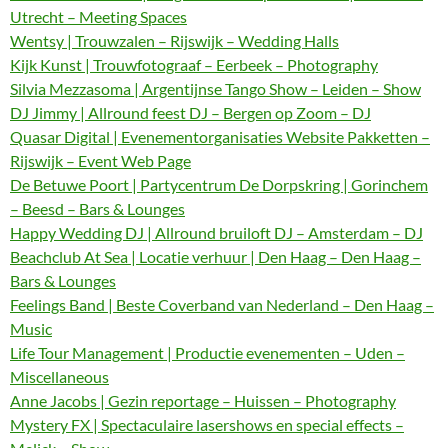
Utrecht – Meeting Spaces
Wentsy | Trouwzalen – Rijswijk – Wedding Halls
Kijk Kunst | Trouwfotograaf – Eerbeek – Photography
Silvia Mezzasoma | Argentijnse Tango Show – Leiden – Show
DJ Jimmy | Allround feest DJ – Bergen op Zoom – DJ
Quasar Digital | Evenementorganisaties Website Pakketten –
Rijswijk – Event Web Page
De Betuwe Poort | Partycentrum De Dorpskring | Gorinchem
– Beesd – Bars & Lounges
Happy Wedding DJ | Allround bruiloft DJ – Amsterdam – DJ
Beachclub At Sea | Locatie verhuur | Den Haag – Den Haag –
Bars & Lounges
Feelings Band | Beste Coverband van Nederland – Den Haag –
Music
Life Tour Management | Productie evenementen – Uden –
Miscellaneous
Anne Jacobs | Gezin reportage – Huissen – Photography
Mystery FX | Spectaculaire lasershows en special effects –