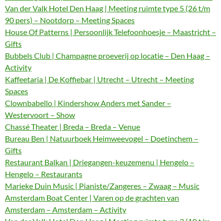
Van der Valk Hotel Den Haag | Meeting ruimte type 5 (26 t/m
90 pers) – Nootdorp – Meeting Spaces
House Of Patterns | Persoonlijk Telefoonhoesje – Maastricht –
Gifts
Bubbels Club | Champagne proeverij op locatie – Den Haag –
Activity
Kaffeetaria | De Koffiebar | Utrecht – Utrecht – Meeting
Spaces
Clownbabello | Kindershow Anders met Sander –
Westervoort – Show
Chassé Theater | Breda – Breda – Venue
Bureau Ben | Natuurboek Heimweevogel – Doetinchem –
Gifts
Restaurant Balkan | Driegangen-keuzemenu | Hengelo –
Hengelo – Restaurants
Marieke Duin Music | Pianiste/Zangeres – Zwaag – Music
Amsterdam Boat Center | Varen op de grachten van
Amsterdam – Amsterdam – Activity