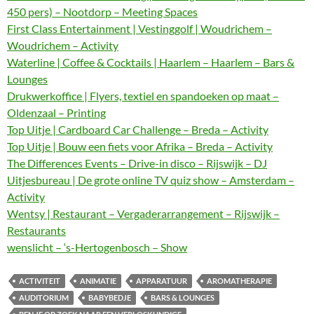
450 pers) – Nootdorp – Meeting Spaces
First Class Entertainment | Vestinggolf | Woudrichem –
Woudrichem – Activity
Waterline | Coffee & Cocktails | Haarlem – Haarlem – Bars &
Lounges
Drukwerkoffice | Flyers, textiel en spandoeken op maat –
Oldenzaal – Printing
Top Uitje | Cardboard Car Challenge – Breda – Activity
Top Uitje | Bouw een fiets voor Afrika – Breda – Activity
The Differences Events – Drive-in disco – Rijswijk – DJ
Uitjesbureau | De grote online TV quiz show – Amsterdam –
Activity
Wentsy | Restaurant – Vergaderarrangement – Rijswijk –
Restaurants
wenslicht – ‘s-Hertogenbosch – Show
ACTIVITEIT
ANIMATIE
APPARATUUR
AROMATHERAPIE
AUDITORIUM
BABYBEDJE
BARS & LOUNGES