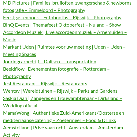
MD Pictures | Families, bruiloften, zwangerschap & newborns
fotografie – Emmeloord – Photography
Feestgastenboek – Fotobooths – Rijswijk – Photography
BinQ Events | Themafeest Oktoberfest – Nuland – Show
Accordeon Muziek | Live accordeonmuziek – Arnemuiden –
Music
Markant Uden | Ruimtes voor uw meeting | Uden – Uden –
Meeting Spaces
Touringcarbedrijf – Dalfsen – Transportation
Beeldflow | Evenementen fotografie – Rotterdam –
Photography
Test Restaurant – Rijswijk – Restaurants
Wentsy | Wereldtuinen – Rijswijk – Parks and Gardens
Saskia Dian | Zangeres en Trouwambtenaar – Dirksland –
Wedding official
MamaWong | Authentieke Zuid-Amerikaans/Oosterse en
mediterraanse catering – Zoetermeer – Food & Drinks
Aemstelland | Privé vaartocht | Amsterdam – Amsterdam –
Activity