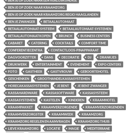
BEN JE OP ZOEK NAAR EEN VERLOSKUNDIGE
BEN JE OP ZOEK NAAR KRAAMZORG
BEN JE OP ZOEK NAAR KRAAMZORG REGIO HAAGLANDEN
BEN JE ZWANGER
BETAALAUTOMAAT
BETAALAUTOMAAT-SYSTEEM
BETAALAUTOMAAT-SYSTEMEN
BETAALAUTOMAATKOPEN
BRUNCH
BUSINESS CENTERS
CABARET
CATERING
COCKTAILS
COMFORT TIME
CONFERENTIECENTRA
CONTACTLOOS-PINAPPARAAT
DAGVOORZITTER
DANS
DECORATIE
DJ
DRANKJES
DRUKWERK
ENTERTAINMENT
EVENEMENT
EXPO CENTERS
FOTO
GASTHEER
GASTVROUW
GEBOORTEHOTEL
GESCHENKEN
GROOTHANDELKASSASYSTEMEN
HORECAKASSASYSTEMEN
JE BENT
JE BENT ZWANGER
KASSAHARDWARE
KASSASOFTWARE
KASSASYSTEEM
KASSASYSTEMEN
KASTELEN
KINDEREN
KRAAMHOTEL
KRAAMPAKKET
KRAAMVERZORGENDE
KRAAMVERZORGENDEN
KRAAMVERZORGSTER
KRAAMWEEK
KRAAMZORG
KRAAMZORG REGELEN EN AANVRAGEN
KRAAMZORG THUIS
LIEVE KRAAMZORG
LOCATIE
MAGIE
MEDITERRANE