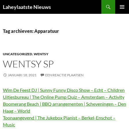
Ga
Zoeken
Laheylaatste Nieuws
naar
PRIMAI
de
MENU
inhoud
Tag archieven: Apparatuur
UNCATEGORIZED
,
WENTSY
WENTSY SP
JANUARI 18, 2021
EEN REACTIE PLAATSEN
Wim De Feest DJ | Sunny Funny Disco Show – Echt – Children
Uitjesbureau | The Online Pump Quiz – Amsterdam – Activity
Boomerang Beach | BBQ arrangementen | Scheveningen – Den
Haag – World
Toonaangevend | The Jukebox Pianist – Berkel-Enschot –
Music