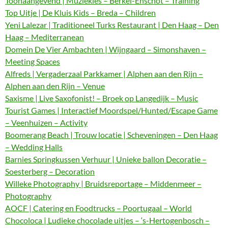
Toonaangevend | Muziekles – Berkel-Enschot – Training
Top Uitje | De Kluis Kids – Breda – Children
Yeni Lalezar | Traditioneel Turks Restaurant | Den Haag – Den
Haag – Mediterranean
Domein De Vier Ambachten | Wijngaard – Simonshaven –
Meeting Spaces
Alfreds | Vergaderzaal Parkkamer | Alphen aan den Rijn –
Alphen aan den Rijn – Venue
Saxisme | Live Saxofonist! – Broek op Langedijk – Music
Tourist Games | Interactief Moordspel/Hunted/Escape Game
– Veenhuizen – Activity
Boomerang Beach | Trouw locatie | Scheveningen – Den Haag
– Wedding Halls
Barnies Springkussen Verhuur | Unieke ballon Decoratie –
Soesterberg – Decoration
Willeke Photography | Bruidsreportage – Middenmeer –
Photography
AOCF | Catering en Foodtrucks – Poortugaal – World
Chocoloca | Ludieke chocolade uitjes – ‘s-Hertogenbosch –