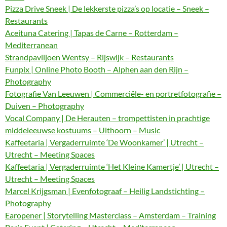
Pizza Drive Sneek | De lekkerste pizza’s op locatie – Sneek –
Restaurants
Aceituna Catering | Tapas de Carne – Rotterdam –
Mediterranean
Strandpaviljoen Wentsy – Rijswijk – Restaurants
Funpix | Online Photo Booth – Alphen aan den Rijn –
Photography
Fotografie Van Leeuwen | Commerciële- en portretfotografie –
Duiven – Photography
Vocal Company | De Herauten – trompettisten in prachtige
middeleeuwse kostuums – Uithoorn – Music
Kaffeetaria | Vergaderruimte ‘De Woonkamer’ | Utrecht –
Utrecht – Meeting Spaces
Kaffeetaria | Vergaderruimte ‘Het Kleine Kamertje’ | Utrecht –
Utrecht – Meeting Spaces
Marcel Krijgsman | Evenfotograaf – Heilig Landstichting –
Photography
Earopener | Storytelling Masterclass – Amsterdam – Training