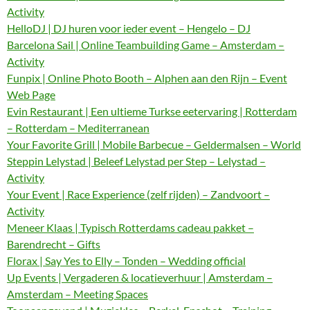
Activity
HelloDJ | DJ huren voor ieder event – Hengelo – DJ
Barcelona Sail | Online Teambuilding Game – Amsterdam –
Activity
Funpix | Online Photo Booth – Alphen aan den Rijn – Event
Web Page
Evin Restaurant | Een ultieme Turkse eetervaring | Rotterdam
– Rotterdam – Mediterranean
Your Favorite Grill | Mobile Barbecue – Geldermalsen – World
Steppin Lelystad | Beleef Lelystad per Step – Lelystad –
Activity
Your Event | Race Experience (zelf rijden) – Zandvoort –
Activity
Meneer Klaas | Typisch Rotterdams cadeau pakket –
Barendrecht – Gifts
Florax | Say Yes to Elly – Tonden – Wedding official
Up Events | Vergaderen & locatieverhuur | Amsterdam –
Amsterdam – Meeting Spaces