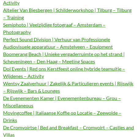
Activity
Altelier Van Biesbergen | Schilderworkshop | Tilburg – Tilburg
– Training
Semiphoto | Veelzijdige fotograaf – Amsterdam –
Photography
Perfect Sound Division | Verhuur van Professionele
Audiovisuele apparatuur – Amstelveen – Equipment
Boomerang Beach | Unieke vergaderruimte op het strand |
Scheveningen – Den Haag – Meeting Spaces
Dol Events | Red ons Kerstfeest online hybride teamuitje –
Wijdenes – Activity
Wentsy Zaalverhuur | Zakelijk & Particulieren events | Rijswijk
– Rijswijk – Bars & Lounges
De Evenementen Kamer | Evenementenbureau – Grou –
Miscellaneous
Movingcoffee | Italiaanse Koffie op Locatie – Zeewolde –
Drinks
De Cromvoirtse | Bed and Breakfast – Cromvoirt – Castles and
Villas