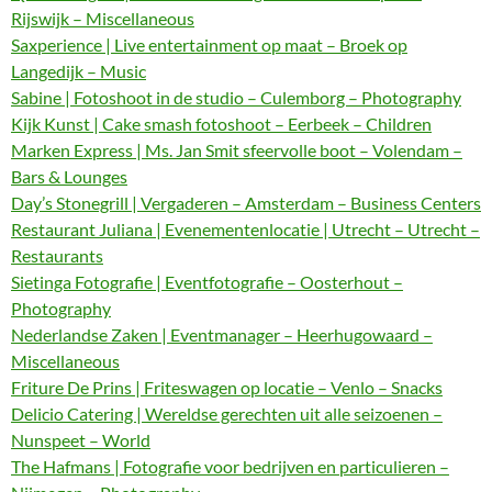
Rijswijk – Miscellaneous
Saxperience | Live entertainment op maat – Broek op
Langedijk – Music
Sabine | Fotoshoot in de studio – Culemborg – Photography
Kijk Kunst | Cake smash fotoshoot – Eerbeek – Children
Marken Express | Ms. Jan Smit sfeervolle boot – Volendam –
Bars & Lounges
Day’s Stonegrill | Vergaderen – Amsterdam – Business Centers
Restaurant Juliana | Evenementenlocatie | Utrecht – Utrecht –
Restaurants
Sietinga Fotografie | Eventfotografie – Oosterhout –
Photography
Nederlandse Zaken | Eventmanager – Heerhugowaard –
Miscellaneous
Friture De Prins | Friteswagen op locatie – Venlo – Snacks
Delicio Catering | Wereldse gerechten uit alle seizoenen –
Nunspeet – World
The Hafmans | Fotografie voor bedrijven en particulieren –