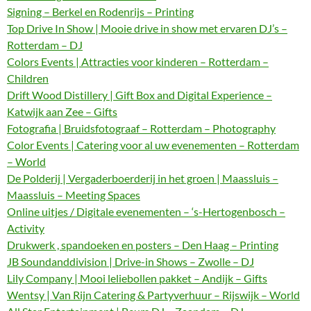
Signing – Berkel en Rodenrijs – Printing
Top Drive In Show | Mooie drive in show met ervaren DJ’s –
Rotterdam – DJ
Colors Events | Attracties voor kinderen – Rotterdam –
Children
Drift Wood Distillery | Gift Box and Digital Experience –
Katwijk aan Zee – Gifts
Fotografia | Bruidsfotograaf – Rotterdam – Photography
Color Events | Catering voor al uw evenementen – Rotterdam
– World
De Polderij | Vergaderboerderij in het groen | Maassluis –
Maassluis – Meeting Spaces
Online uitjes / Digitale evenementen – ‘s-Hertogenbosch –
Activity
Drukwerk , spandoeken en posters – Den Haag – Printing
JB Soundanddivision | Drive-in Shows – Zwolle – DJ
Lily Company | Mooi leliebollen pakket – Andijk – Gifts
Wentsy | Van Rijn Catering & Partyverhuur – Rijswijk – World