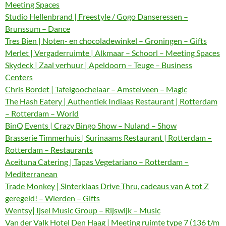
Meeting Spaces
Studio Hellenbrand | Freestyle / Gogo Danseressen –
Brunssum – Dance
Tres Bien | Noten- en chocoladewinkel – Groningen – Gifts
Merlet | Vergaderruimte | Alkmaar – Schoorl – Meeting Spaces
Skydeck | Zaal verhuur | Apeldoorn – Teuge – Business
Centers
Chris Bordet | Tafelgoochelaar – Amstelveen – Magic
The Hash Eatery | Authentiek Indiaas Restaurant | Rotterdam
– Rotterdam – World
BinQ Events | Crazy Bingo Show – Nuland – Show
Brasserie Timmerhuis | Surinaams Restaurant | Rotterdam –
Rotterdam – Restaurants
Aceituna Catering | Tapas Vegetariano – Rotterdam –
Mediterranean
Trade Monkey | Sinterklaas Drive Thru, cadeaus van A tot Z
geregeld! – Wierden – Gifts
Wentsy| Ijsel Music Group – Rijswijk – Music
Van der Valk Hotel Den Haag | Meeting ruimte type 7 (136 t/m