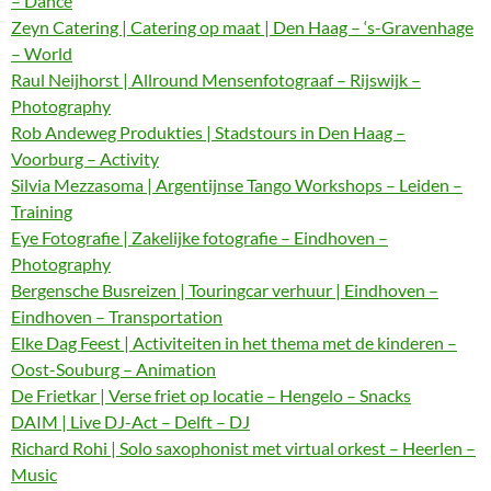
– Dance
Zeyn Catering | Catering op maat | Den Haag – ‘s-Gravenhage
– World
Raul Neijhorst | Allround Mensenfotograaf – Rijswijk –
Photography
Rob Andeweg Produkties | Stadstours in Den Haag –
Voorburg – Activity
Silvia Mezzasoma | Argentijnse Tango Workshops – Leiden –
Training
Eye Fotografie | Zakelijke fotografie – Eindhoven –
Photography
Bergensche Busreizen | Touringcar verhuur | Eindhoven –
Eindhoven – Transportation
Elke Dag Feest | Activiteiten in het thema met de kinderen –
Oost-Souburg – Animation
De Frietkar | Verse friet op locatie – Hengelo – Snacks
DAIM | Live DJ-Act – Delft – DJ
Richard Rohi | Solo saxophonist met virtual orkest – Heerlen –
Music