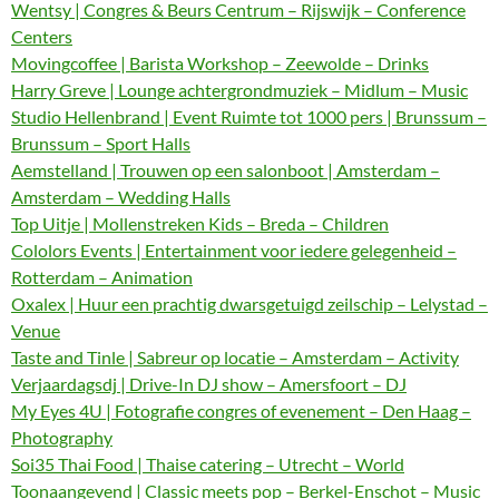
Wentsy | Congres & Beurs Centrum – Rijswijk – Conference
Centers
Movingcoffee | Barista Workshop – Zeewolde – Drinks
Harry Greve | Lounge achtergrondmuziek – Midlum – Music
Studio Hellenbrand | Event Ruimte tot 1000 pers | Brunssum –
Brunssum – Sport Halls
Aemstelland | Trouwen op een salonboot | Amsterdam –
Amsterdam – Wedding Halls
Top Uitje | Mollenstreken Kids – Breda – Children
Cololors Events | Entertainment voor iedere gelegenheid –
Rotterdam – Animation
Oxalex | Huur een prachtig dwarsgetuigd zeilschip – Lelystad –
Venue
Taste and Tinle | Sabreur op locatie – Amsterdam – Activity
Verjaardagsdj | Drive-In DJ show – Amersfoort – DJ
My Eyes 4U | Fotografie congres of evenement – Den Haag –
Photography
Soi35 Thai Food | Thaise catering – Utrecht – World
Toonaangevend | Classic meets pop – Berkel-Enschot – Music