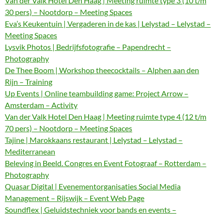
Van der Valk Hotel Den Haag | Meeting ruimte type 3 (10 t/m
30 pers) – Nootdorp – Meeting Spaces
Eva’s Keukentuin | Vergaderen in de kas | Lelystad – Lelystad –
Meeting Spaces
Lysvik Photos | Bedrijfsfotografie – Papendrecht –
Photography
De Thee Boom | Workshop theecocktails – Alphen aan den
Rijn – Training
Up Events | Online teambuilding game: Project Arrow –
Amsterdam – Activity
Van der Valk Hotel Den Haag | Meeting ruimte type 4 (12 t/m
70 pers) – Nootdorp – Meeting Spaces
Tajine | Marokkaans restaurant | Lelystad – Lelystad –
Mediterranean
Beleving in Beeld. Congres en Event Fotograaf – Rotterdam –
Photography
Quasar Digital | Evenementorganisaties Social Media
Management – Rijswijk – Event Web Page
Soundflex | Geluidstechniek voor bands en events –