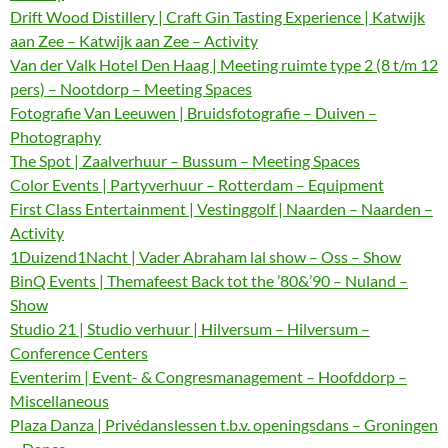
Drift Wood Distillery | Craft Gin Tasting Experience | Katwijk
aan Zee – Katwijk aan Zee – Activity
Van der Valk Hotel Den Haag | Meeting ruimte type 2 (8 t/m 12
pers) – Nootdorp – Meeting Spaces
Fotografie Van Leeuwen | Bruidsfotografie – Duiven –
Photography
The Spot | Zaalverhuur – Bussum – Meeting Spaces
Color Events | Partyverhuur – Rotterdam – Equipment
First Class Entertainment | Vestinggolf | Naarden – Naarden –
Activity
1Duizend1Nacht | Vader Abraham lal show – Oss – Show
BinQ Events | Themafeest Back tot the ’80&’90 – Nuland –
Show
Studio 21 | Studio verhuur | Hilversum – Hilversum –
Conference Centers
Eventerim | Event- & Congresmanagement – Hoofddorp –
Miscellaneous
Plaza Danza | Privédanslessen t.b.v. openingsdans – Groningen