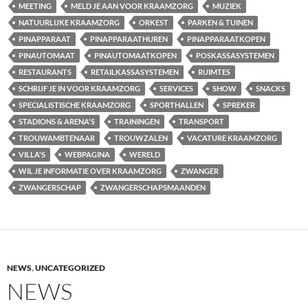
MEETING
MELD JE AAN VOOR KRAAMZORG
MUZIEK
NATUURLIJKE KRAAMZORG
ORKEST
PARKEN & TUINEN
PINAPPARAAT
PINAPPARAATHUREN
PINAPPARAATKOPEN
PINAUTOMAAT
PINAUTOMAATKOPEN
POSKASSASYSTEMEN
RESTAURANTS
RETAILKASSASYSTEMEN
RUIMTES
SCHRIJF JE IN VOOR KRAAMZORG
SERVICES
SHOW
SNACKS
SPECIALISTISCHE KRAAMZORG
SPORTHALLEN
SPREKER
STADIONS & ARENA'S
TRAININGEN
TRANSPORT
TROUWAMBTENAAR
TROUWZALEN
VACATURE KRAAMZORG
VILLA'S
WEBPAGINA
WERELD
WIL JE INFORMATIE OVER KRAAMZORG
ZWANGER
ZWANGERSCHAP
ZWANGERSCHAPSMAANDEN
NEWS
,
UNCATEGORIZED
NEWS