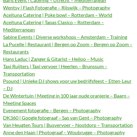
Baris Event | Catering – Utrecht – Mediterranean
Wentsy | Flash Fotografie – Rijswijk – Photography
Aceituna Catering | Poke bowl – Rotterdam – World
Aceituna Catering | Tapas Clasico – Rotterdam –
Mediterranean
Sabine Events | Diverse workshops – Amsterdam – Training
La Pucelle | Restaurant | Bergen op Zoom – Bergen op Zoom –
Restaurants
Hans Laduc | Zanger & Gitarist – Heiloo – Music
Taxi Ruijters | Taxi vervoer | Heerlen – Brunssum –
Transportation
Psound | Unieke DJ shows voor uw bedrijfsfeest – Etten-Leur
– DJ
De Wintertuin | Meeting in 100 jaar oude oranjerie – Baarn –
Meeting Spaces
Evenement fotografie – Bergen – Photography
DK360 | Google fotograaf – Sas van Gent – Photography
Van Heugten Tours | Busvervoer – Nootdorp – Transportation
Anne den Haan | Photograaf – Woubrugge – Photography