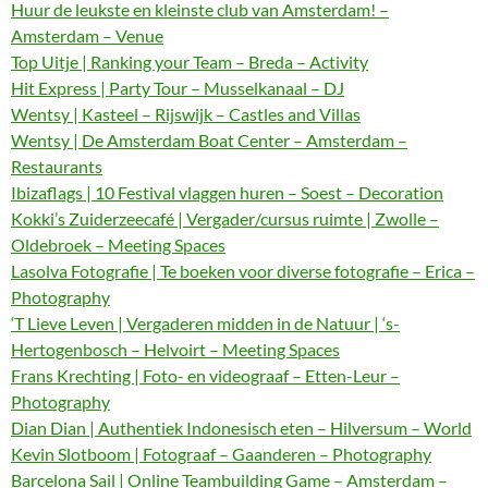
Huur de leukste en kleinste club van Amsterdam! –
Amsterdam – Venue
Top Uitje | Ranking your Team – Breda – Activity
Hit Express | Party Tour – Musselkanaal – DJ
Wentsy | Kasteel – Rijswijk – Castles and Villas
Wentsy | De Amsterdam Boat Center – Amsterdam –
Restaurants
Ibizaflags | 10 Festival vlaggen huren – Soest – Decoration
Kokki’s Zuiderzeecafé | Vergader/cursus ruimte | Zwolle –
Oldebroek – Meeting Spaces
Lasolva Fotografie | Te boeken voor diverse fotografie – Erica –
Photography
‘T Lieve Leven | Vergaderen midden in de Natuur | ‘s-
Hertogenbosch – Helvoirt – Meeting Spaces
Frans Krechting | Foto- en videograaf – Etten-Leur –
Photography
Dian Dian | Authentiek Indonesisch eten – Hilversum – World
Kevin Slotboom | Fotograaf – Gaanderen – Photography
Barcelona Sail | Online Teambuilding Game – Amsterdam –