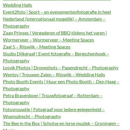
Wedding Halls
Event2foto | Sport – en evenementenfotografie in heel
Nederland (internationaal mogelijk) – Amsterdam –
Photography
Zaan Prinses | Vergaderen of BBQ tijdens het varen |
Wormerveer – Wormerveer – Meeting Spaces
Zaal 5 – Rijswijk – Meeting Spaces
Studio Dijkgraaf | Event fotografie – Bergschenhoek –
Photography
Lysvik Photos | Droneshots – Papendrecht – Photography
Wentsy | Trouwen Zalen – Rijswijk – Wedding Halls
Photo Booth Events | Huur een Photo Booth – Den Haag –
Photography
Petra Bravenboer | Trouwfotograaf – Rotterdam –
Photography
Fotovrouwtje | Fotograaf voor iedere gelegenheid –
Woensdrecht – Photography
The Bee in the Box | Schotse en Ierse muziek – Groningen –