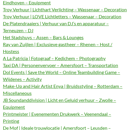
Eindhoven – Equipment
Troy Verhuur | Lichthart Verlichting – Wassenaar – Decoration
Troy Verhuur | LOVE Lichtletters – Wassenaar – Decoration
De Platendraaiers | Verhuur van DJ’s en apparatuur –
Terneuzen – DJ
Het Stadshuys – Assen – Bars & Lounges
Ray van Zuijlen | Exclusieve gastheer – Rhenen – Host /
Hostess
A La Patricia | Fotograaf – Kedichem – Photography
Taxi DA | Personenvervoer – Amersfoort – Transportation
Dol Events | Save the World – Online Teambuilding Game –
Wijdenes – Activity
Make-Up and Hair Artist Enya | Bruidsstyling – Rotterdam –
Miscellaneous
JB Soundanddivision | Licht en Geluid verhuur – Zwolle –
Equipment
Printmeister | Evenementen Drukwerk – Veenendaal –
Printing
De Mof | Ideale trouwlocatie | Amersfoort – Leusden –