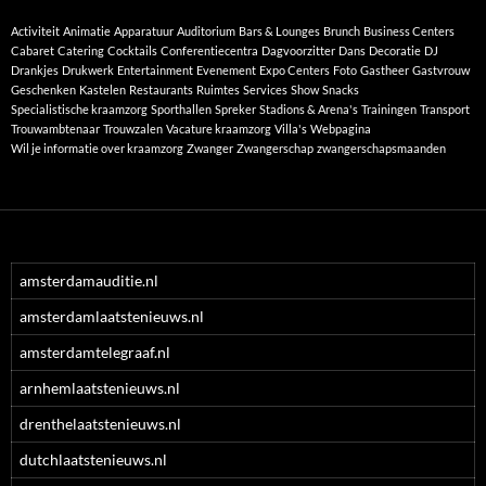
Activiteit
Animatie
Apparatuur
Auditorium
Bars & Lounges
Brunch
Business Centers
Cabaret
Catering
Cocktails
Conferentiecentra
Dagvoorzitter
Dans
Decoratie
DJ
Drankjes
Drukwerk
Entertainment
Evenement
Expo Centers
Foto
Gastheer
Gastvrouw
Geschenken
Kastelen
Restaurants
Ruimtes
Services
Show
Snacks
Specialistische kraamzorg
Sporthallen
Spreker
Stadions & Arena's
Trainingen
Transport
Trouwambtenaar
Trouwzalen
Vacature kraamzorg
Villa's
Webpagina
Wil je informatie over kraamzorg
Zwanger
Zwangerschap
zwangerschapsmaanden
amsterdamauditie.nl
amsterdamlaatstenieuws.nl
amsterdamtelegraaf.nl
arnhemlaatstenieuws.nl
drenthelaatstenieuws.nl
dutchlaatstenieuws.nl