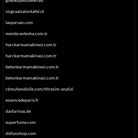
goedkopestoelen.eu
visgraatsalontafel.nl
lasparsan.com
membranlevha.com.tr
harckarmamakinesi.com.tr
harckarmamakinasi.com.tr
betonkarmamakinesi.com.tr
betonkarmamakinasi.com.tr
cbmuhendislik.com/titresim-analizi
essencedeparis.fr
dasfarinas.de
euperfume.com
didiyoshop.com