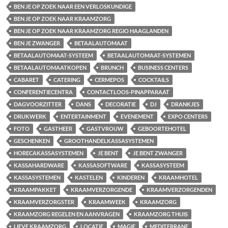
BEN JE OP ZOEK NAAR EEN VERLOSKUNDIGE
BEN JE OP ZOEK NAAR KRAAMZORG
BEN JE OP ZOEK NAAR KRAAMZORG REGIO HAAGLANDEN
BEN JE ZWANGER
BETAALAUTOMAAT
BETAALAUTOMAAT-SYSTEEM
BETAALAUTOMAAT-SYSTEMEN
BETAALAUTOMAATKOPEN
BRUNCH
BUSINESS CENTERS
CABARET
CATERING
CERMEPOS
COCKTAILS
CONFERENTIECENTRA
CONTACTLOOS-PINAPPARAAT
DAGVOORZITTER
DANS
DECORATIE
DJ
DRANKJES
DRUKWERK
ENTERTAINMENT
EVENEMENT
EXPO CENTERS
FOTO
GASTHEER
GASTVROUW
GEBOORTEHOTEL
GESCHENKEN
GROOTHANDELKASSASYSTEMEN
HORECAKASSASYSTEMEN
JE BENT
JE BENT ZWANGER
KASSAHARDWARE
KASSASOFTWARE
KASSASYSTEEM
KASSASYSTEMEN
KASTELEN
KINDEREN
KRAAMHOTEL
KRAAMPAKKET
KRAAMVERZORGENDE
KRAAMVERZORGENDEN
KRAAMVERZORGSTER
KRAAMWEEK
KRAAMZORG
KRAAMZORG REGELEN EN AANVRAGEN
KRAAMZORG THUIS
LIEVE KRAAMZORG
LOCATIE
MAGIE
MEDITERRANE