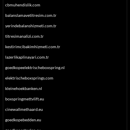
cbmuhendislik.com
balanslamavetitresim.com.tr
yerindebalanshizmeti.com.tr
titresimanalizi.com.tr
kestirimcibakimhizmeti.com.tr
lazerlikaplinayari.com.tr
goedkopeelektrischeboxspring.nl
elektrischeboxsprings.com
kleinehoekbanken.nl
boxspringmettvlift.eu
cinewallmethaard.eu
goedkopebedden.eu