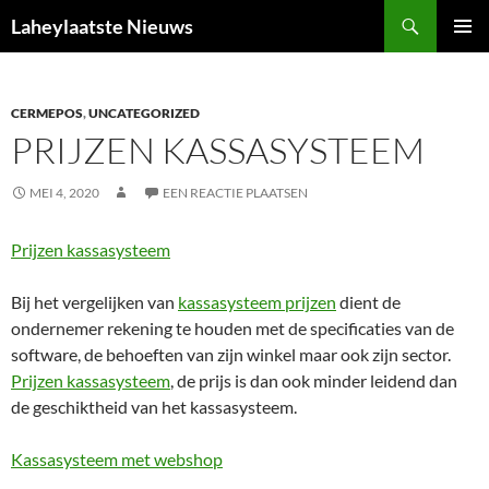
Ga
Zoeken
Laheylaatste Nieuws
naar
PRIMAI
de
MENU
inhoud
CERMEPOS
,
UNCATEGORIZED
PRIJZEN KASSASYSTEEM
MEI 4, 2020
EEN REACTIE PLAATSEN
Prijzen kassasysteem
Bij het vergelijken van
kassasysteem prijzen
dient de
ondernemer rekening te houden met de specificaties van de
software, de behoeften van zijn winkel maar ook zijn sector.
Prijzen kassasysteem
, de prijs is dan ook minder leidend dan
de geschiktheid van het kassasysteem.
Kassasysteem met webshop