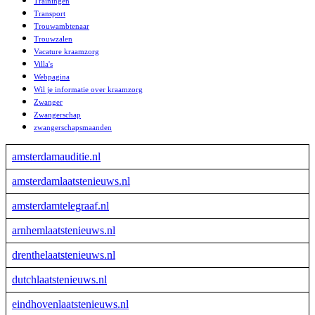
Trainingen
Transport
Trouwambtenaar
Trouwzalen
Vacature kraamzorg
Villa's
Webpagina
Wil je informatie over kraamzorg
Zwanger
Zwangerschap
zwangerschapsmaanden
amsterdamauditie.nl
amsterdamlaatstenieuws.nl
amsterdamtelegraaf.nl
arnhemlaatstenieuws.nl
drenthelaatstenieuws.nl
dutchlaatstenieuws.nl
eindhovenlaatstenieuws.nl