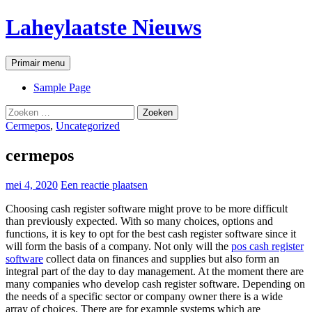
Ga
Laheylaatste Nieuws
naar
de
inhoud
Zoeken
Primair menu
Sample Page
Zoeken
naar:
Cermepos
,
Uncategorized
cermepos
mei 4, 2020
Een reactie plaatsen
Choosing cash register software might prove to be more difficult
than previously expected. With so many choices, options and
functions, it is key to opt for the best cash register software since it
will form the basis of a company. Not only will the
pos cash register
software
collect data on finances and supplies but also form an
integral part of the day to day management. At the moment there are
many companies who develop cash register software. Depending on
the needs of a specific sector or company owner there is a wide
array of choices. There are for example systems which are