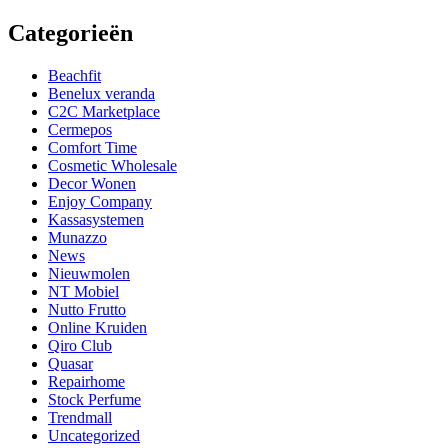
Categorieën
Beachfit
Benelux veranda
C2C Marketplace
Cermepos
Comfort Time
Cosmetic Wholesale
Decor Wonen
Enjoy Company
Kassasystemen
Munazzo
News
Nieuwmolen
NT Mobiel
Nutto Frutto
Online Kruiden
Qiro Club
Quasar
Repairhome
Stock Perfume
Trendmall
Uncategorized