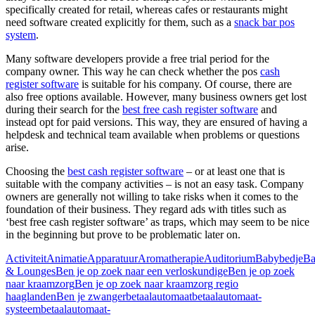
specifically created for retail, whereas cafes or restaurants might
need software created explicitly for them, such as a
snack bar pos
system
.
Many software developers provide a free trial period for the
company owner. This way he can check whether the pos
cash
register software
is suitable for his company. Of course, there are
also free options available. However, many business owners get lost
during their search for the
best free cash register software
and
instead opt for paid versions. This way, they are ensured of having a
helpdesk and technical team available when problems or questions
arise.
Choosing the
best cash register software
– or at least one that is
suitable with the company activities – is not an easy task. Company
owners are generally not willing to take risks when it comes to the
foundation of their business. They regard ads with titles such as
‘best free cash register software’ as traps, which may seem to be nice
in the beginning but prove to be problematic later on.
Activiteit
Animatie
Apparatuur
Aromatherapie
Auditorium
Babybedje
Ba
& Lounges
Ben je op zoek naar een verloskundige
Ben je op zoek
naar kraamzorg
Ben je op zoek naar kraamzorg regio
haaglanden
Ben je zwanger
betaalautomaat
betaalautomaat-
systeem
betaalautomaat-