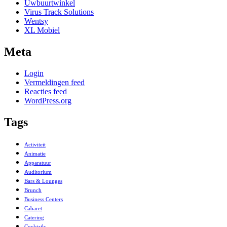
Uwbuurtwinkel
Virus Track Solutions
Wentsy
XL Mobiel
Meta
Login
Vermeldingen feed
Reacties feed
WordPress.org
Tags
Activiteit
Animatie
Apparatuur
Auditorium
Bars & Lounges
Brunch
Business Centers
Cabaret
Catering
Cocktails