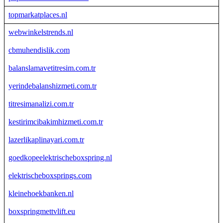
topmarkatplaces.nl
webwinkelstrends.nl
cbmuhendislik.com
balanslamavetitresim.com.tr
yerindebalanshizmeti.com.tr
titresimanalizi.com.tr
kestirimcibakimhizmeti.com.tr
lazerlikaplinayari.com.tr
goedkopeelektrischeboxspring.nl
elektrischeboxsprings.com
kleinehoekbanken.nl
boxspringmettvlift.eu