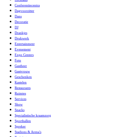
Conferentiecentra
Dagvoorzitter
Dans
Decoratie
DJ
Drankjes
Drukwerk
Entertainment
Evenement
Expo Centers
Foto
Gastheer
Gastvrouw
Geschenken
Kastelen
Restaurants
Ruimtes
Services
Show
Snacks
Specialistische kraamzorg
Sporthallen
Spreker
Stadions & Arena's